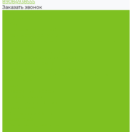
89084938555
Заказать звонок
Каталог товаров
Бакалейные товары
Грибы
Дальневосточная рыба
Икра и морепродукты
Кондитерские изделия и полезные сладости
Консервация
Косметика и товары для дома
Масла целебные сыродавленные
Мясная гастрономия
Одежда для сурового климата
Организация охоты и рыбалки. Якутия, Ямал,
ХМАО-Югра
Орехи
Подарочные наборы
Полуфабрикаты
Продукция из Татарстана
Прямо с цеха
Рыба Ямала и Югры
Свежая рыба
Сибирская здравница
Функциональные напитки