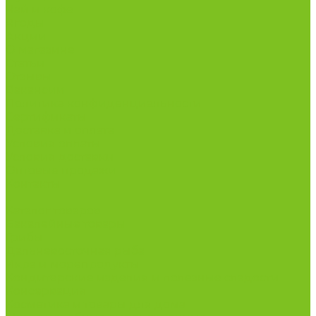
Чай и кофе
Ягоды
Акции
О магазине
Статьи
Отзывы
Вакансии
Политика конфиденциальности
Сертификаты
Доставка и оплата
Условия оплаты
Условия доставки
Оптовые продажи
Контакты
...
Каталог товаров
Бакалейные товары
Грибы
Дальневосточная рыба
Икра и морепродукты
Кондитерские изделия и полезные сладости
Консервация
Косметика и товары для дома