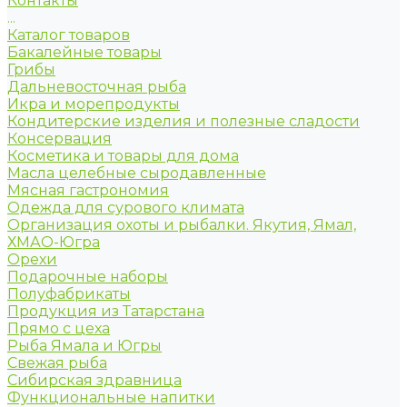
Контакты
...
Каталог товаров
Бакалейные товары
Грибы
Дальневосточная рыба
Икра и морепродукты
Кондитерские изделия и полезные сладости
Консервация
Косметика и товары для дома
Масла целебные сыродавленные
Мясная гастрономия
Одежда для сурового климата
Организация охоты и рыбалки. Якутия, Ямал,
ХМАО-Югра
Орехи
Подарочные наборы
Полуфабрикаты
Продукция из Татарстана
Прямо с цеха
Рыба Ямала и Югры
Свежая рыба
Сибирская здравница
Функциональные напитки