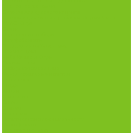
Масла целебные сыродавленные
Мясная гастрономия
Одежда для сурового климата
Организация охоты и рыбалки. Якутия, Ямал,
ХМАО-Югра
Орехи
Подарочные наборы
Полуфабрикаты
Продукция из Татарстана
Прямо с цеха
Рыба Ямала и Югры
Свежая рыба
Сибирская здравница
Функциональные напитки
Чай и кофе
Ягоды
Акции
О магазине
Статьи
Отзывы
Вакансии
Политика конфиденциальности
Сертификаты
Доставка и оплата