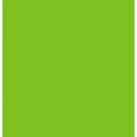
Чай и кофе
Ягоды
Акции
О магазине
Статьи
Отзывы
Вакансии
Политика конфиденциальности
Сертификаты
Доставка и оплата
Условия оплаты
Условия доставки
Оптовые продажи
Контакты
...
Каталог товаров
Бакалейные товары
Грибы
Дальневосточная рыба
Икра и морепродукты
Кондитерские изделия и полезные сладости
Консервация
Косметика и товары для дома