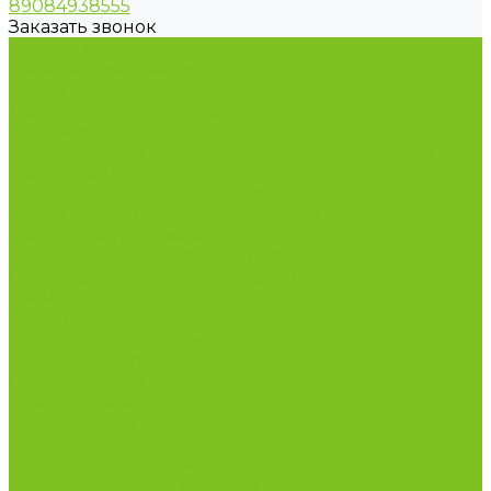
89084938555
Заказать звонок
Каталог товаров
Бакалейные товары
Грибы
Дальневосточная рыба
Икра и морепродукты
Кондитерские изделия и полезные сладости
Консервация
Косметика и товары для дома
Масла целебные сыродавленные
Мясная гастрономия
Одежда для сурового климата
Организация охоты и рыбалки. Якутия, Ямал,
ХМАО-Югра
Орехи
Подарочные наборы
Полуфабрикаты
Продукция из Татарстана
Прямо с цеха
Рыба Ямала и Югры
Свежая рыба
Сибирская здравница
Функциональные напитки