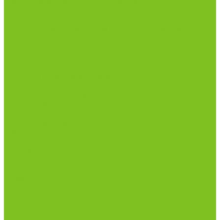
Масла целебные сыродавленные
Мясная гастрономия
Одежда для сурового климата
Организация охоты и рыбалки. Якутия, Ямал,
ХМАО-Югра
Орехи
Подарочные наборы
Полуфабрикаты
Продукция из Татарстана
Прямо с цеха
Рыба Ямала и Югры
Свежая рыба
Сибирская здравница
Функциональные напитки
Чай и кофе
Ягоды
Акции
О магазине
Статьи
Отзывы
Вакансии
Политика конфиденциальности
Сертификаты
Доставка и оплата