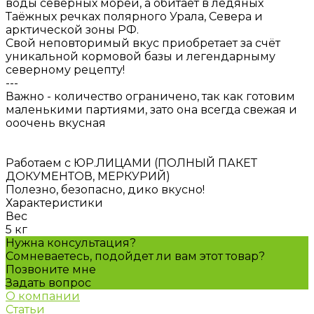
воды северных морей, а обитает в ледяных
Таёжных речках полярного Урала, Севера и
арктической зоны РФ.
Свой неповторимый вкус приобретает за счёт
уникальной кормовой базы и легендарныму
северному рецепту!
---
Важно - количество ограничено, так как готовим
маленькими партиями, зато она всегда свежая и
ооочень вкусная
Работаем с ЮР.ЛИЦАМИ (ПОЛНЫЙ ПАКЕТ
ДОКУМЕНТОВ, МЕРКУРИЙ)
Полезно, безопасно, дико вкусно!
Характеристики
Вес
5 кг
Нужна консультация?
Сомневаетесь, подойдет ли вам этот товар?
Позвоните мне
Задать вопрос
О компании
Статьи