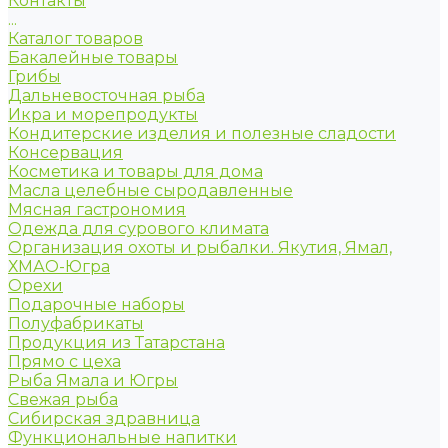
Контакты
...
Каталог товаров
Бакалейные товары
Грибы
Дальневосточная рыба
Икра и морепродукты
Кондитерские изделия и полезные сладости
Консервация
Косметика и товары для дома
Масла целебные сыродавленные
Мясная гастрономия
Одежда для сурового климата
Организация охоты и рыбалки. Якутия, Ямал,
ХМАО-Югра
Орехи
Подарочные наборы
Полуфабрикаты
Продукция из Татарстана
Прямо с цеха
Рыба Ямала и Югры
Свежая рыба
Сибирская здравница
Функциональные напитки