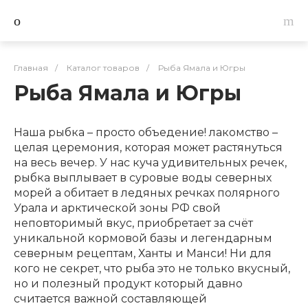
Главная
/
Каталог товаров
/
Рыба Ямала и Югры
Рыба Ямала и Югры
Наша рыбка – просто объедение! лакомство –
целая церемония, которая может растянуться
на весь вечер. У нас куча удивительных речек,
рыбка выплывает в суровые воды северных
морей а обитает в ледяных речках полярного
Урала и арктической зоны РФ свой
неповторимый вкус, приобретает за счёт
уникальной кормовой базы и легендарным
северным рецептам, Ханты и Манси! Ни для
кого не секрет, что рыба это не только вкусный,
но и полезный продукт который давно
считается важной составляющей