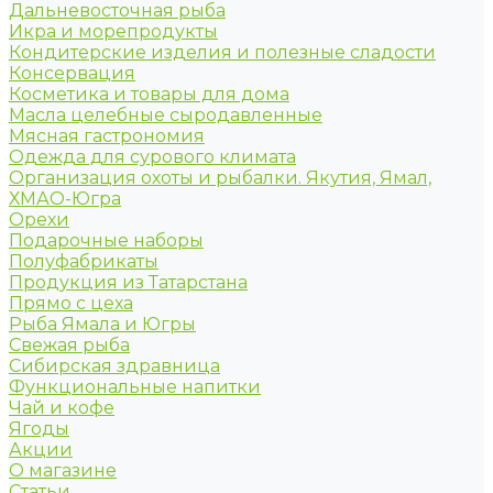
Дальневосточная рыба
Икра и морепродукты
Кондитерские изделия и полезные сладости
Консервация
Косметика и товары для дома
Масла целебные сыродавленные
Мясная гастрономия
Одежда для сурового климата
Организация охоты и рыбалки. Якутия, Ямал,
ХМАО-Югра
Орехи
Подарочные наборы
Полуфабрикаты
Продукция из Татарстана
Прямо с цеха
Рыба Ямала и Югры
Свежая рыба
Сибирская здравница
Функциональные напитки
Чай и кофе
Ягоды
Акции
О магазине
Статьи