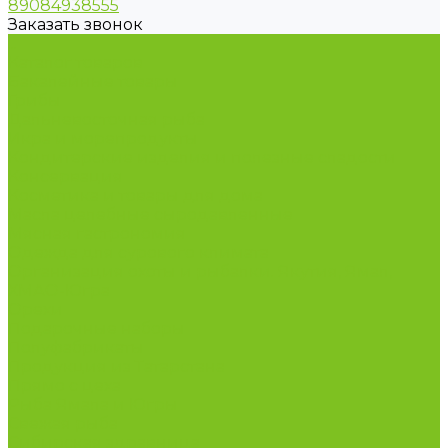
89084938555
Заказать звонок
...
Каталог товаров
Бакалейные товары
Грибы
Дальневосточная рыба
Икра и морепродукты
Кондитерские изделия и полезные сладости
Консервация
Косметика и товары для дома
Масла целебные сыродавленные
Мясная гастрономия
Одежда для сурового климата
Организация охоты и рыбалки. Якутия, Ямал,
ХМАО-Югра
Орехи
Подарочные наборы
Полуфабрикаты
Продукция из Татарстана
Прямо с цеха
Рыба Ямала и Югры
Свежая рыба
Сибирская здравница