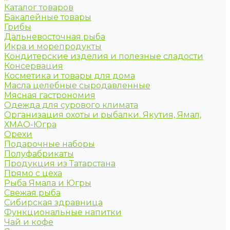
Каталог товаров
Бакалейные товары
Грибы
Дальневосточная рыба
Икра и морепродукты
Кондитерские изделия и полезные сладости
Консервация
Косметика и товары для дома
Масла целебные сыродавленные
Мясная гастрономия
Одежда для сурового климата
Организация охоты и рыбалки. Якутия, Ямал,
ХМАО-Югра
Орехи
Подарочные наборы
Полуфабрикаты
Продукция из Татарстана
Прямо с цеха
Рыба Ямала и Югры
Свежая рыба
Сибирская здравница
Функциональные напитки
Чай и кофе