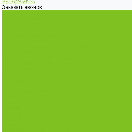
89084938555
Заказать звонок
...
Каталог товаров
Бакалейные товары
Грибы
Дальневосточная рыба
Икра и морепродукты
Кондитерские изделия и полезные сладости
Консервация
Косметика и товары для дома
Масла целебные сыродавленные
Мясная гастрономия
Одежда для сурового климата
Организация охоты и рыбалки. Якутия, Ямал, ХМА
Орехи
Подарочные наборы
Полуфабрикаты
Продукция из Татарстана
Прямо с цеха
Рыба Ямала и Югры
Свежая рыба
Сибирская здравница
Функциональные напитки