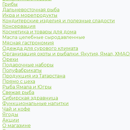
Грибы
Дальневосточная рыба
Икра и морепродукты
Кондитерские изделия и полезные сладости
Консервация
Косметика и товары для дома
Масла целебные сыродавленные
Мясная гастрономия
Одежда для сурового климата
Организация охоты и рыбалки. Якутия, Ямал, ХМА
Орехи
Подарочные наборы
Полуфабрикаты
Продукция из Татарстана
Прямо с цеха
Рыба Ямала и Югры
Свежая рыба
Сибирская здравница
Функциональные напитки
Чай и кофе
Ягоды
Акции
О магазине