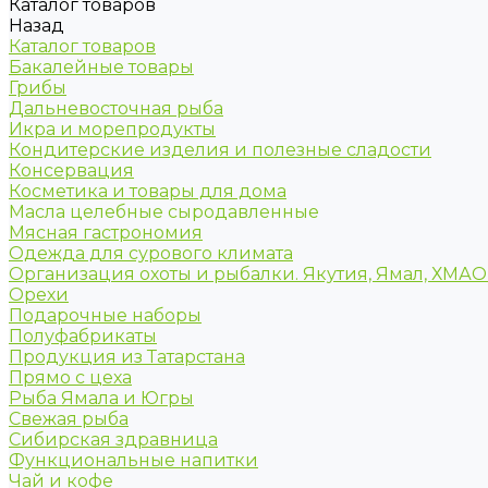
Каталог товаров
Назад
Каталог товаров
Бакалейные товары
Грибы
Дальневосточная рыба
Икра и морепродукты
Кондитерские изделия и полезные сладости
Консервация
Косметика и товары для дома
Масла целебные сыродавленные
Мясная гастрономия
Одежда для сурового климата
Организация охоты и рыбалки. Якутия, Ямал, ХМА
Орехи
Подарочные наборы
Полуфабрикаты
Продукция из Татарстана
Прямо с цеха
Рыба Ямала и Югры
Свежая рыба
Сибирская здравница
Функциональные напитки
Чай и кофе