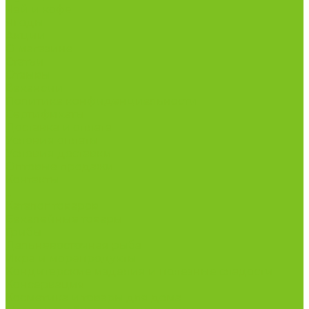
Чай и кофе
Ягоды
Акции
О магазине
Статьи
Отзывы
Вакансии
Политика конфиденциальности
Сертификаты
Доставка и оплата
Условия оплаты
Условия доставки
Оптовые продажи
Контакты
...
Каталог товаров
Бакалейные товары
Грибы
Дальневосточная рыба
Икра и морепродукты
Кондитерские изделия и полезные сладости
Консервация
Косметика и товары для дома