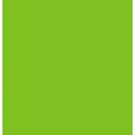
Масла целебные сыродавленные
Мясная гастрономия
Одежда для сурового климата
Организация охоты и рыбалки. Якутия, Ямал,
ХМАО-Югра
Орехи
Подарочные наборы
Полуфабрикаты
Продукция из Татарстана
Прямо с цеха
Рыба Ямала и Югры
Свежая рыба
Сибирская здравница
Функциональные напитки
Чай и кофе
Ягоды
Акции
О магазине
Статьи
Отзывы
Вакансии
Политика конфиденциальности
Сертификаты
Доставка и оплата