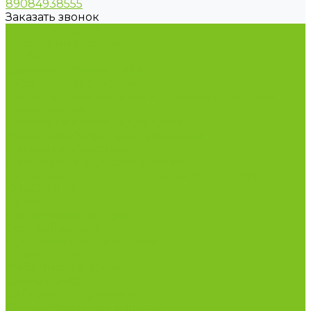
89084938555
Заказать звонок
Каталог товаров
Бакалейные товары
Грибы
Дальневосточная рыба
Икра и морепродукты
Кондитерские изделия и полезные сладости
Консервация
Косметика и товары для дома
Масла целебные сыродавленные
Мясная гастрономия
Одежда для сурового климата
Организация охоты и рыбалки. Якутия, Ямал,
ХМАО-Югра
Орехи
Подарочные наборы
Полуфабрикаты
Продукция из Татарстана
Прямо с цеха
Рыба Ямала и Югры
Свежая рыба
Сибирская здравница
Функциональные напитки