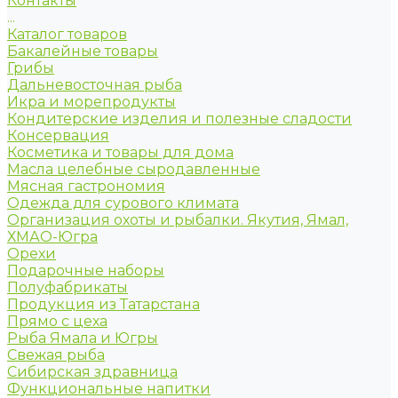
Контакты
...
Каталог товаров
Бакалейные товары
Грибы
Дальневосточная рыба
Икра и морепродукты
Кондитерские изделия и полезные сладости
Консервация
Косметика и товары для дома
Масла целебные сыродавленные
Мясная гастрономия
Одежда для сурового климата
Организация охоты и рыбалки. Якутия, Ямал,
ХМАО-Югра
Орехи
Подарочные наборы
Полуфабрикаты
Продукция из Татарстана
Прямо с цеха
Рыба Ямала и Югры
Свежая рыба
Сибирская здравница
Функциональные напитки