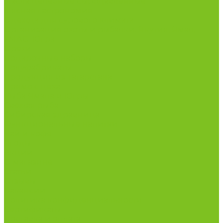
Масла целебные сыродавленные
Мясная гастрономия
Одежда для сурового климата
Организация охоты и рыбалки. Якутия, Ямал,
ХМАО-Югра
Орехи
Подарочные наборы
Полуфабрикаты
Продукция из Татарстана
Прямо с цеха
Рыба Ямала и Югры
Свежая рыба
Сибирская здравница
Функциональные напитки
Чай и кофе
Ягоды
Акции
О магазине
Статьи
Отзывы
Вакансии
Политика конфиденциальности
Сертификаты
Доставка и оплата