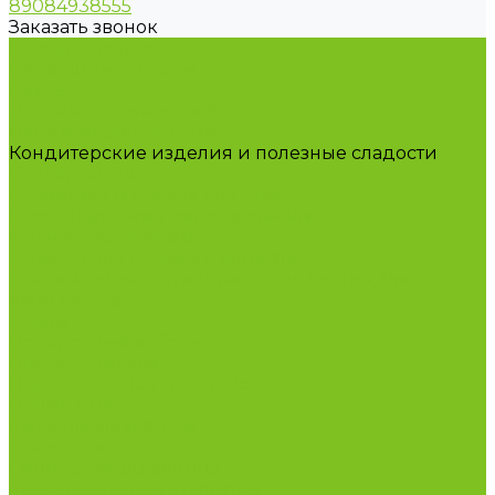
89084938555
Заказать звонок
Каталог товаров
Бакалейные товары
Грибы
Дальневосточная рыба
Икра и морепродукты
Кондитерские изделия и полезные сладости
Консервация
Косметика и товары для дома
Масла целебные сыродавленные
Мясная гастрономия
Одежда для сурового климата
Организация охоты и рыбалки. Якутия, Ямал,
ХМАО-Югра
Орехи
Подарочные наборы
Полуфабрикаты
Продукция из Татарстана
Прямо с цеха
Рыба Ямала и Югры
Свежая рыба
Сибирская здравница
Функциональные напитки