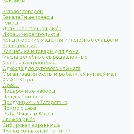
Контакты
...
Каталог товаров
Бакалейные товары
Грибы
Дальневосточная рыба
Икра и морепродукты
Кондитерские изделия и полезные сладости
Консервация
Косметика и товары для дома
Масла целебные сыродавленные
Мясная гастрономия
Одежда для сурового климата
Организация охоты и рыбалки. Якутия, Ямал,
ХМАО-Югра
Орехи
Подарочные наборы
Полуфабрикаты
Продукция из Татарстана
Прямо с цеха
Рыба Ямала и Югры
Свежая рыба
Сибирская здравница
Функциональные напитки