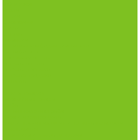
Чай и кофе
Ягоды
Акции
О магазине
Статьи
Отзывы
Вакансии
Политика конфиденциальности
Сертификаты
Доставка и оплата
Условия оплаты
Условия доставки
Оптовые продажи
Контакты
...
Каталог товаров
Бакалейные товары
Грибы
Дальневосточная рыба
Икра и морепродукты
Кондитерские изделия и полезные сладости
Консервация
Косметика и товары для дома