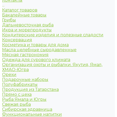
Контакты
...
Каталог товаров
Бакалейные товары
Грибы
Дальневосточная рыба
Икра и морепродукты
Кондитерские изделия и полезные сладости
Консервация
Косметика и товары для дома
Масла целебные сыродавленные
Мясная гастрономия
Одежда для сурового климата
Организация охоты и рыбалки. Якутия, Ямал,
ХМАО-Югра
Орехи
Подарочные наборы
Полуфабрикаты
Продукция из Татарстана
Прямо с цеха
Рыба Ямала и Югры
Свежая рыба
Сибирская здравница
Функциональные напитки