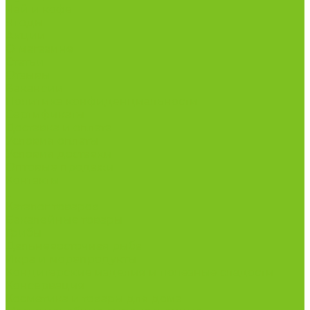
Чай и кофе
Ягоды
Акции
О магазине
Статьи
Отзывы
Вакансии
Политика конфиденциальности
Сертификаты
Доставка и оплата
Условия оплаты
Условия доставки
Оптовые продажи
Контакты
...
Каталог товаров
Бакалейные товары
Грибы
Дальневосточная рыба
Икра и морепродукты
Кондитерские изделия и полезные сладости
Консервация
Косметика и товары для дома