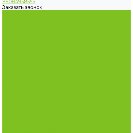
89084938555
Заказать звонок
Каталог товаров
Бакалейные товары
Грибы
Дальневосточная рыба
Икра и морепродукты
Кондитерские изделия и полезные сладости
Консервация
Косметика и товары для дома
Масла целебные сыродавленные
Мясная гастрономия
Одежда для сурового климата
Организация охоты и рыбалки. Якутия, Ямал,
ХМАО-Югра
Орехи
Подарочные наборы
Полуфабрикаты
Продукция из Татарстана
Прямо с цеха
Рыба Ямала и Югры
Свежая рыба
Сибирская здравница
Функциональные напитки