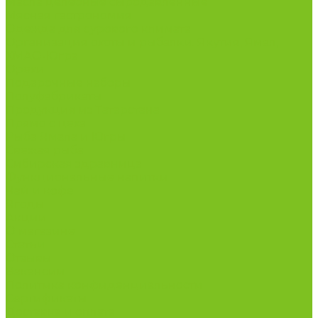
Масла целебные сыродавленные
Мясная гастрономия
Одежда для сурового климата
Организация охоты и рыбалки. Якутия, Ямал,
ХМАО-Югра
Орехи
Подарочные наборы
Полуфабрикаты
Продукция из Татарстана
Прямо с цеха
Рыба Ямала и Югры
Свежая рыба
Сибирская здравница
Функциональные напитки
Чай и кофе
Ягоды
Акции
О магазине
Статьи
Отзывы
Вакансии
Политика конфиденциальности
Сертификаты
Доставка и оплата