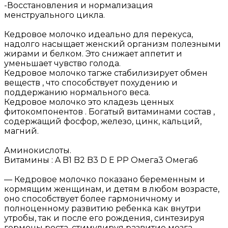
-Восстановления и нормализация
менструального цикла.
Кедровое молочко идеально для перекуса,
надолго насыщает женский организм полезными
жирами и белком. Это снижает аппетит и
уменьшает чувство голода.
Кедровое молочко тагже стабилизирует обмен
веществ , что способствует похудению и
поддержанию нормального веса.
Кедровое молочко это кладезь ценных
фитокомпонентов . Богатый витаминами состав ,
содержащий фосфор, железо, цинк, кальций,
магний.
Аминокислоты.
Витамины : A B1 B2 B3 D E PP Омега3 Омега6
— Кедровое молочко показано беременным и
кормящим женщинам, и детям в любом возрасте,
оно способствует более гармоничному и
полноценному развитию ребенка как внутри
утробы, так и после его рождения, синтезируя
гормоны роста, стимулируя развитие мозга,