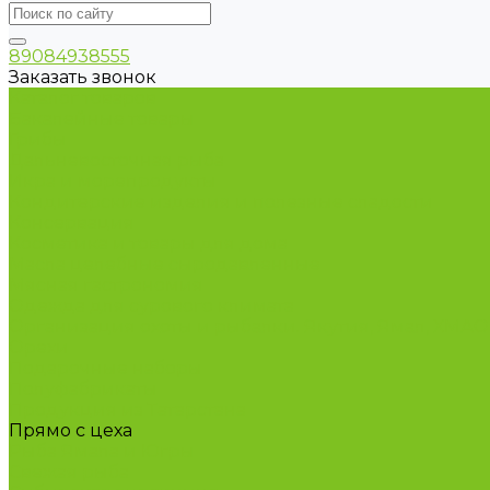
89084938555
Заказать звонок
Каталог товаров
Бакалейные товары
Грибы
Дальневосточная рыба
Икра и морепродукты
Кондитерские изделия и полезные сладости
Консервация
Косметика и товары для дома
Масла целебные сыродавленные
Мясная гастрономия
Одежда для сурового климата
Организация охоты и рыбалки. Якутия, Ямал, ХМА
Орехи
Подарочные наборы
Полуфабрикаты
Продукция из Татарстана
Прямо с цеха
Рыба Ямала и Югры
Свежая рыба