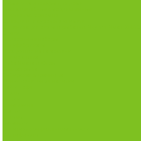
Косметика и товары для дома
Масла целебные сыродавленные
Мясная гастрономия
Одежда для сурового климата
Организация охоты и рыбалки. Якутия, Ямал, ХМА
Орехи
Подарочные наборы
Полуфабрикаты
Продукция из Татарстана
Прямо с цеха
Рыба Ямала и Югры
Свежая рыба
Сибирская здравница
Функциональные напитки
Чай и кофе
Ягоды
Акции
О магазине
Статьи
Отзывы
Вакансии
Политика конфиденциальности
Сертификаты
Доставка и оплата