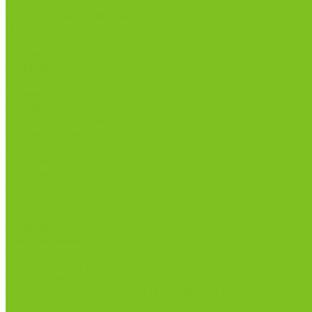
Сибирская здравница
Функциональные напитки
Чай и кофе
Ягоды
Акции
О магазине
Статьи
Отзывы
Вакансии
Политика конфиденциальности
Сертификаты
Доставка и оплата
Условия оплаты
Условия доставки
Оптовые продажи
Контакты
...
Каталог товаров
Бакалейные товары
Грибы
Дальневосточная рыба
Икра и морепродукты
Кондитерские изделия и полезные сладости
Консервация