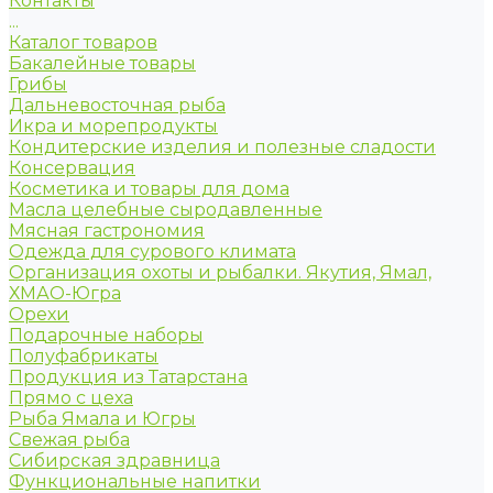
Контакты
...
Каталог товаров
Бакалейные товары
Грибы
Дальневосточная рыба
Икра и морепродукты
Кондитерские изделия и полезные сладости
Консервация
Косметика и товары для дома
Масла целебные сыродавленные
Мясная гастрономия
Одежда для сурового климата
Организация охоты и рыбалки. Якутия, Ямал,
ХМАО-Югра
Орехи
Подарочные наборы
Полуфабрикаты
Продукция из Татарстана
Прямо с цеха
Рыба Ямала и Югры
Свежая рыба
Сибирская здравница
Функциональные напитки