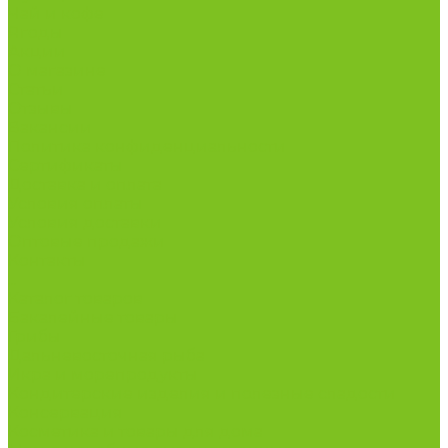
Чай и кофе
Ягоды
Акции
О магазине
Статьи
Отзывы
Вакансии
Политика конфиденциальности
Сертификаты
Доставка и оплата
Условия оплаты
Условия доставки
Оптовые продажи
Контакты
...
Каталог товаров
Бакалейные товары
Грибы
Дальневосточная рыба
Икра и морепродукты
Кондитерские изделия и полезные сладости
Консервация
Косметика и товары для дома