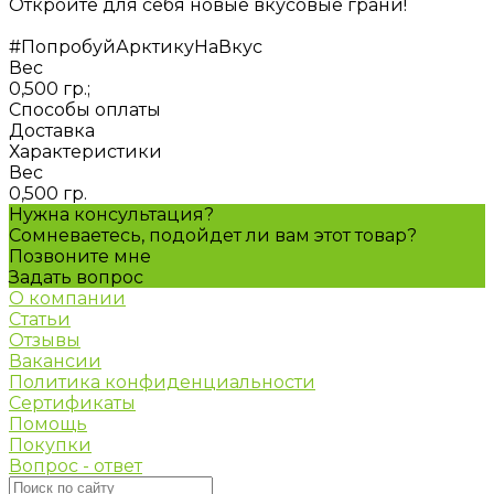
Откройте для себя новые вкусовые грани!
#ПопробуйАрктикуНаВкус
Вес
0,500 гр.;
Способы оплаты
Доставка
Характеристики
Вес
0,500 гр.
Нужна консультация?
Сомневаетесь, подойдет ли вам этот товар?
Позвоните мне
Задать вопрос
О компании
Статьи
Отзывы
Вакансии
Политика конфиденциальности
Сертификаты
Помощь
Покупки
Вопрос - ответ