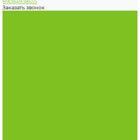
89084938555
Заказать звонок
Каталог товаров
Бакалейные товары
Грибы
Дальневосточная рыба
Икра и морепродукты
Кондитерские изделия и полезные сладости
Консервация
Косметика и товары для дома
Масла целебные сыродавленные
Мясная гастрономия
Одежда для сурового климата
Организация охоты и рыбалки. Якутия, Ямал,
ХМАО-Югра
Орехи
Подарочные наборы
Полуфабрикаты
Продукция из Татарстана
Прямо с цеха
Рыба Ямала и Югры
Свежая рыба
Сибирская здравница
Функциональные напитки