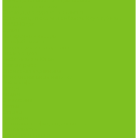
Масла целебные сыродавленные
Мясная гастрономия
Одежда для сурового климата
Организация охоты и рыбалки. Якутия, Ямал,
ХМАО-Югра
Орехи
Подарочные наборы
Полуфабрикаты
Продукция из Татарстана
Прямо с цеха
Рыба Ямала и Югры
Свежая рыба
Сибирская здравница
Функциональные напитки
Чай и кофе
Ягоды
Акции
О магазине
Статьи
Отзывы
Вакансии
Политика конфиденциальности
Сертификаты
Доставка и оплата