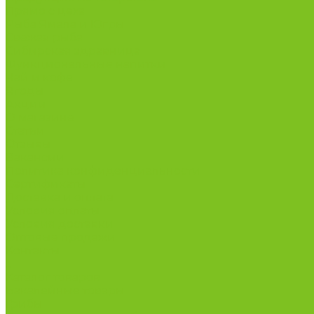
Прямо с цеха
Рыба Ямала и Югры
Свежая рыба
Сибирская здравница
Функциональные напитки
Чай и кофе
Ягоды
Акции
О магазине
Статьи
Отзывы
Вакансии
Политика конфиденциальности
Сертификаты
Доставка и оплата
Условия оплаты
Условия доставки
Оптовые продажи
Контакты
...
Каталог товаров
Бакалейные товары
Грибы