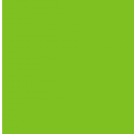
Дальневосточная рыба
Икра и морепродукты
Кондитерские изделия и полезные сладости
Консервация
Косметика и товары для дома
Масла целебные сыродавленные
Мясная гастрономия
Одежда для сурового климата
Организация охоты и рыбалки. Якутия, Ямал, ХМА
Орехи
Подарочные наборы
Полуфабрикаты
Продукция из Татарстана
Прямо с цеха
Рыба Ямала и Югры
Свежая рыба
Сибирская здравница
Функциональные напитки
Чай и кофе
Ягоды
Акции
О магазине
Статьи
Отзывы