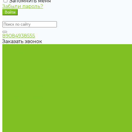
Запомнить меня
Забыли пароль?
89084938555
Заказать звонок
Каталог товаров
Бакалейные товары
Грибы
Дальневосточная рыба
Икра и морепродукты
Кондитерские изделия и полезные сладости
Консервация
Косметика и товары для дома
Масла целебные сыродавленные
Мясная гастрономия
Одежда для сурового климата
Организация охоты и рыбалки. Якутия, Ямал, ХМА
Орехи
Подарочные наборы
Полуфабрикаты
Продукция из Татарстана