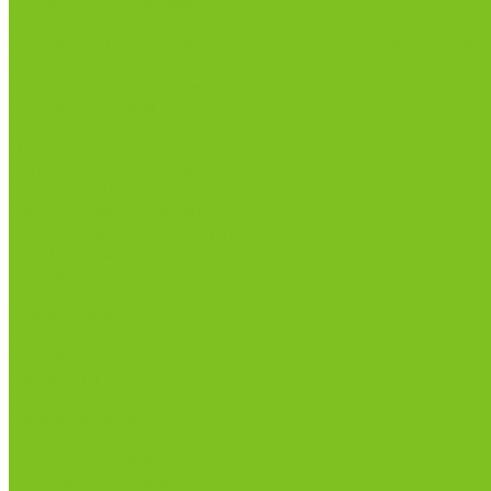
Мясная гастрономия
Одежда для сурового климата
Организация охоты и рыбалки. Якутия, Ямал, ХМА
Орехи
Подарочные наборы
Полуфабрикаты
Продукция из Татарстана
Прямо с цеха
Рыба Ямала и Югры
Свежая рыба
Сибирская здравница
Функциональные напитки
Чай и кофе
Ягоды
Акции
О магазине
Статьи
Отзывы
Вакансии
Политика конфиденциальности
Сертификаты
Доставка и оплата
Условия оплаты
Условия доставки