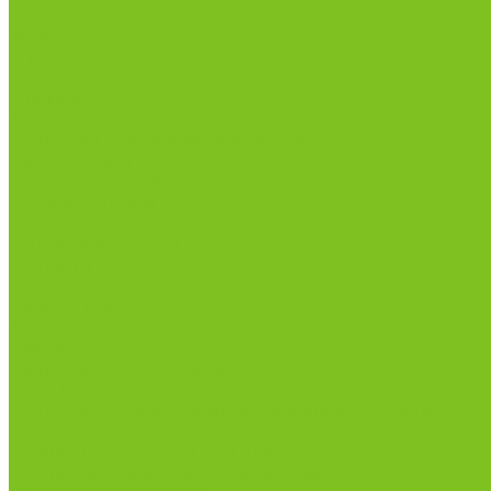
Ягоды
Акции
О магазине
Статьи
Отзывы
Вакансии
Политика конфиденциальности
Сертификаты
Доставка и оплата
Условия оплаты
Условия доставки
Оптовые продажи
Контакты
...
Каталог товаров
Бакалейные товары
Грибы
Дальневосточная рыба
Икра и морепродукты
Кондитерские изделия и полезные сладости
Консервация
Косметика и товары для дома
Масла целебные сыродавленные