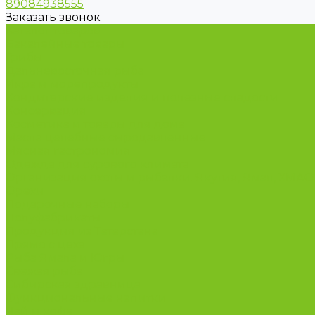
89084938555
Заказать звонок
Каталог товаров
Бакалейные товары
Грибы
Дальневосточная рыба
Икра и морепродукты
Кондитерские изделия и полезные сладости
Консервация
Косметика и товары для дома
Масла целебные сыродавленные
Мясная гастрономия
Одежда для сурового климата
Организация охоты и рыбалки. Якутия, Ямал, ХМА
Орехи
Подарочные наборы
Полуфабрикаты
Продукция из Татарстана
Прямо с цеха
Рыба Ямала и Югры
Свежая рыба
Сибирская здравница
Функциональные напитки
Чай и кофе