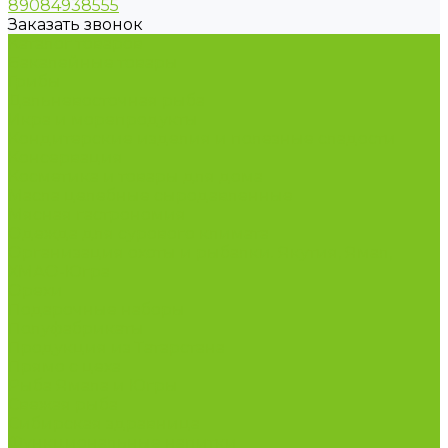
89084938555
Заказать звонок
Каталог товаров
Бакалейные товары
Грибы
Дальневосточная рыба
Икра и морепродукты
Кондитерские изделия и полезные сладости
Консервация
Косметика и товары для дома
Масла целебные сыродавленные
Мясная гастрономия
Одежда для сурового климата
Организация охоты и рыбалки. Якутия, Ямал,
ХМАО-Югра
Орехи
Подарочные наборы
Полуфабрикаты
Продукция из Татарстана
Прямо с цеха
Рыба Ямала и Югры
Свежая рыба
Сибирская здравница
Функциональные напитки