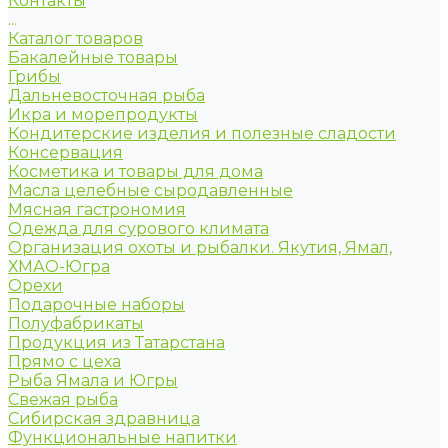
Контакты
...
Каталог товаров
Бакалейные товары
Грибы
Дальневосточная рыба
Икра и морепродукты
Кондитерские изделия и полезные сладости
Консервация
Косметика и товары для дома
Масла целебные сыродавленные
Мясная гастрономия
Одежда для сурового климата
Организация охоты и рыбалки. Якутия, Ямал,
ХМАО-Югра
Орехи
Подарочные наборы
Полуфабрикаты
Продукция из Татарстана
Прямо с цеха
Рыба Ямала и Югры
Свежая рыба
Сибирская здравница
Функциональные напитки