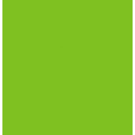
Масла целебные сыродавленные
Мясная гастрономия
Одежда для сурового климата
Организация охоты и рыбалки. Якутия, Ямал,
ХМАО-Югра
Орехи
Подарочные наборы
Полуфабрикаты
Продукция из Татарстана
Прямо с цеха
Рыба Ямала и Югры
Свежая рыба
Сибирская здравница
Функциональные напитки
Чай и кофе
Ягоды
Акции
О магазине
Статьи
Отзывы
Вакансии
Политика конфиденциальности
Сертификаты
Доставка и оплата