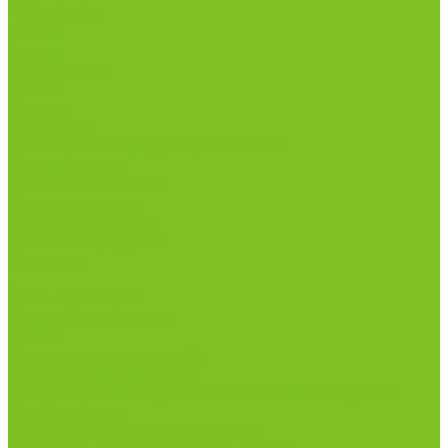
Чай и кофе
Ягоды
Акции
О магазине
Статьи
Отзывы
Вакансии
Политика конфиденциальности
Сертификаты
Доставка и оплата
Условия оплаты
Условия доставки
Оптовые продажи
Контакты
...
Каталог товаров
Бакалейные товары
Грибы
Дальневосточная рыба
Икра и морепродукты
Кондитерские изделия и полезные сладости
Консервация
Косметика и товары для дома