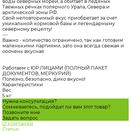
воды северных морей, а обитает в ледяных
Таёжных речках полярного Урала, Севера и
арктической зоны РФ.
Свой неповторимый вкус приобретает за счёт
уникальной кормовой базы и легендарныму
северному рецепту!
---
Важно - количество ограничено, так как готовим
маленькими партиями, зато она всегда свежая и
ооочень вкусная
Работаем с ЮР.ЛИЦАМИ (ПОЛНЫЙ ПАКЕТ
ДОКУМЕНТОВ, МЕРКУРИЙ)
Полезно, безопасно, дико вкусно!
Характеристики
Вес
5 кг
Нужна консультация?
Сомневаетесь, подойдет ли вам этот товар?
Позвоните мне
Задать вопрос
О компании
Статьи