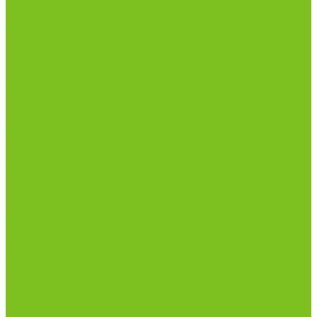
Чай и кофе
Ягоды
Акции
О магазине
Статьи
Отзывы
Вакансии
Политика конфиденциальности
Сертификаты
Доставка и оплата
Условия оплаты
Условия доставки
Оптовые продажи
Контакты
...
Каталог товаров
Бакалейные товары
Грибы
Дальневосточная рыба
Икра и морепродукты
Кондитерские изделия и полезные сладости
Консервация
Косметика и товары для дома