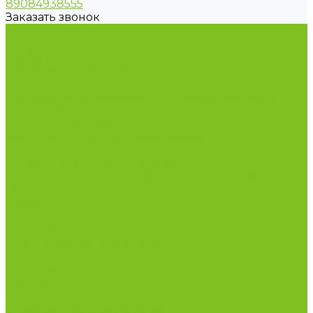
89084938555
Заказать звонок
Каталог товаров
Бакалейные товары
Грибы
Дальневосточная рыба
Икра и морепродукты
Кондитерские изделия и полезные сладости
Консервация
Косметика и товары для дома
Масла целебные сыродавленные
Мясная гастрономия
Одежда для сурового климата
Организация охоты и рыбалки. Якутия, Ямал,
ХМАО-Югра
Орехи
Подарочные наборы
Полуфабрикаты
Продукция из Татарстана
Прямо с цеха
Рыба Ямала и Югры
Свежая рыба
Сибирская здравница
Функциональные напитки