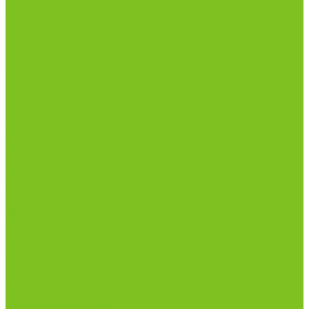
Масла целебные сыродавленные
Мясная гастрономия
Одежда для сурового климата
Организация охоты и рыбалки. Якутия, Ямал,
ХМАО-Югра
Орехи
Подарочные наборы
Полуфабрикаты
Продукция из Татарстана
Прямо с цеха
Рыба Ямала и Югры
Свежая рыба
Сибирская здравница
Функциональные напитки
Чай и кофе
Ягоды
Акции
О магазине
Статьи
Отзывы
Вакансии
Политика конфиденциальности
Сертификаты
Доставка и оплата