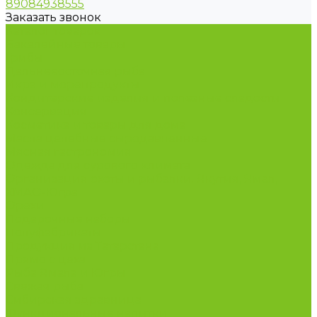
89084938555
Заказать звонок
Каталог товаров
Бакалейные товары
Грибы
Дальневосточная рыба
Икра и морепродукты
Кондитерские изделия и полезные сладости
Консервация
Косметика и товары для дома
Масла целебные сыродавленные
Мясная гастрономия
Одежда для сурового климата
Организация охоты и рыбалки. Якутия, Ямал,
ХМАО-Югра
Орехи
Подарочные наборы
Полуфабрикаты
Продукция из Татарстана
Прямо с цеха
Рыба Ямала и Югры
Свежая рыба
Сибирская здравница
Функциональные напитки