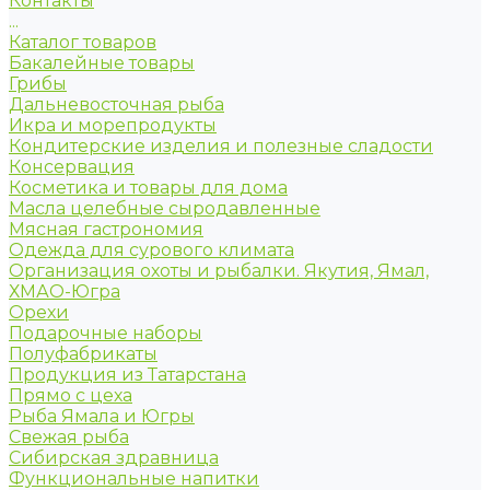
Контакты
...
Каталог товаров
Бакалейные товары
Грибы
Дальневосточная рыба
Икра и морепродукты
Кондитерские изделия и полезные сладости
Консервация
Косметика и товары для дома
Масла целебные сыродавленные
Мясная гастрономия
Одежда для сурового климата
Организация охоты и рыбалки. Якутия, Ямал,
ХМАО-Югра
Орехи
Подарочные наборы
Полуфабрикаты
Продукция из Татарстана
Прямо с цеха
Рыба Ямала и Югры
Свежая рыба
Сибирская здравница
Функциональные напитки