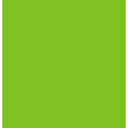
Масла целебные сыродавленные
Мясная гастрономия
Одежда для сурового климата
Организация охоты и рыбалки. Якутия, Ямал,
ХМАО-Югра
Орехи
Подарочные наборы
Полуфабрикаты
Продукция из Татарстана
Прямо с цеха
Рыба Ямала и Югры
Свежая рыба
Сибирская здравница
Функциональные напитки
Чай и кофе
Ягоды
Акции
О магазине
Статьи
Отзывы
Вакансии
Политика конфиденциальности
Сертификаты
Доставка и оплата