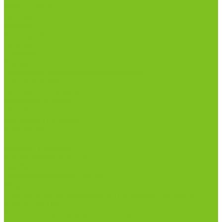
Чай и кофе
Ягоды
Акции
О магазине
Статьи
Отзывы
Вакансии
Политика конфиденциальности
Сертификаты
Доставка и оплата
Условия оплаты
Условия доставки
Оптовые продажи
Контакты
...
Каталог товаров
Бакалейные товары
Грибы
Дальневосточная рыба
Икра и морепродукты
Кондитерские изделия и полезные сладости
Консервация
Косметика и товары для дома