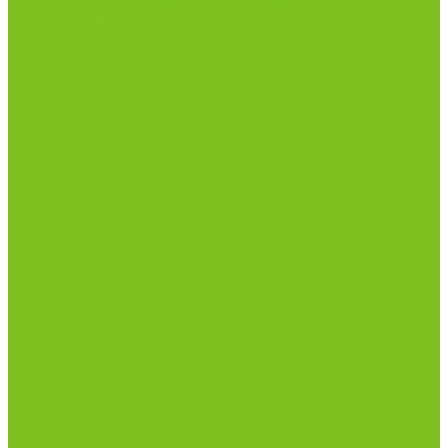
Масла целебные сыродавленные
Мясная гастрономия
Одежда для сурового климата
Организация охоты и рыбалки. Якутия, Ямал,
ХМАО-Югра
Орехи
Подарочные наборы
Полуфабрикаты
Продукция из Татарстана
Прямо с цеха
Рыба Ямала и Югры
Свежая рыба
Сибирская здравница
Функциональные напитки
Чай и кофе
Ягоды
Акции
О магазине
Статьи
Отзывы
Вакансии
Политика конфиденциальности
Сертификаты
Доставка и оплата