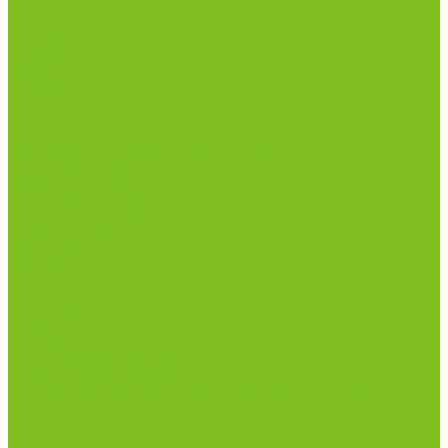
Чай и кофе
Ягоды
Акции
О магазине
Статьи
Отзывы
Вакансии
Политика конфиденциальности
Сертификаты
Доставка и оплата
Условия оплаты
Условия доставки
Оптовые продажи
Контакты
...
Каталог товаров
Бакалейные товары
Грибы
Дальневосточная рыба
Икра и морепродукты
Кондитерские изделия и полезные сладости
Консервация
Косметика и товары для дома