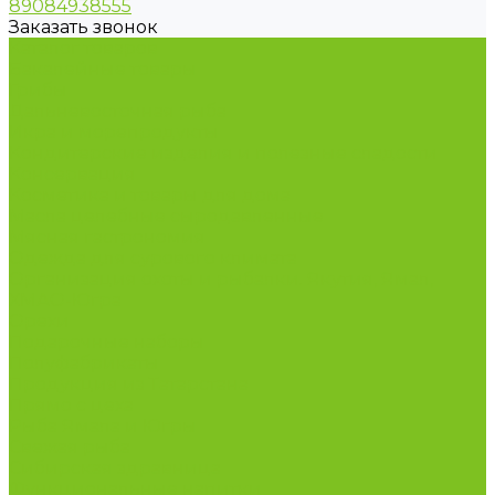
89084938555
Заказать звонок
Каталог товаров
Бакалейные товары
Грибы
Дальневосточная рыба
Икра и морепродукты
Кондитерские изделия и полезные сладости
Консервация
Косметика и товары для дома
Масла целебные сыродавленные
Мясная гастрономия
Одежда для сурового климата
Организация охоты и рыбалки. Якутия, Ямал,
ХМАО-Югра
Орехи
Подарочные наборы
Полуфабрикаты
Продукция из Татарстана
Прямо с цеха
Рыба Ямала и Югры
Свежая рыба
Сибирская здравница
Функциональные напитки