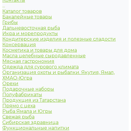
Контакты
...
Каталог товаров
Бакалейные товары
Грибы
Дальневосточная рыба
Икра и морепродукты
Кондитерские изделия и полезные сладости
Консервация
Косметика и товары для дома
Масла целебные сыродавленные
Мясная гастрономия
Одежда для сурового климата
Организация охоты и рыбалки. Якутия, Ямал,
ХМАО-Югра
Орехи
Подарочные наборы
Полуфабрикаты
Продукция из Татарстана
Прямо с цеха
Рыба Ямала и Югры
Свежая рыба
Сибирская здравница
Функциональные напитки