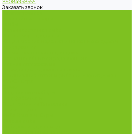
89084938555
Заказать звонок
Каталог товаров
Бакалейные товары
Грибы
Дальневосточная рыба
Икра и морепродукты
Кондитерские изделия и полезные сладости
Консервация
Косметика и товары для дома
Масла целебные сыродавленные
Мясная гастрономия
Одежда для сурового климата
Организация охоты и рыбалки. Якутия, Ямал,
ХМАО-Югра
Орехи
Подарочные наборы
Полуфабрикаты
Продукция из Татарстана
Прямо с цеха
Рыба Ямала и Югры
Свежая рыба
Сибирская здравница
Функциональные напитки