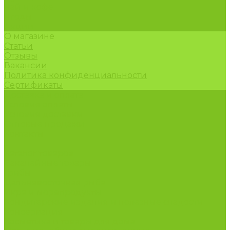
Чай и кофе
Ягоды
Акции
О магазине
Статьи
Отзывы
Вакансии
Политика конфиденциальности
Сертификаты
Доставка и оплата
Условия оплаты
Условия доставки
Оптовые продажи
Контакты
...
Каталог товаров
Бакалейные товары
Грибы
Дальневосточная рыба
Икра и морепродукты
Кондитерские изделия и полезные сладости
Консервация
Косметика и товары для дома