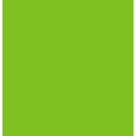
Масла целебные сыродавленные
Мясная гастрономия
Одежда для сурового климата
Организация охоты и рыбалки. Якутия, Ямал,
ХМАО-Югра
Орехи
Подарочные наборы
Полуфабрикаты
Продукция из Татарстана
Прямо с цеха
Рыба Ямала и Югры
Свежая рыба
Сибирская здравница
Функциональные напитки
Чай и кофе
Ягоды
Акции
О магазине
Статьи
Отзывы
Вакансии
Политика конфиденциальности
Сертификаты
Доставка и оплата