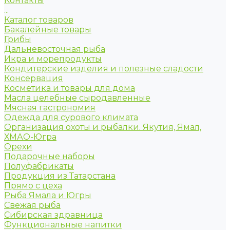
Контакты
...
Каталог товаров
Бакалейные товары
Грибы
Дальневосточная рыба
Икра и морепродукты
Кондитерские изделия и полезные сладости
Консервация
Косметика и товары для дома
Масла целебные сыродавленные
Мясная гастрономия
Одежда для сурового климата
Организация охоты и рыбалки. Якутия, Ямал,
ХМАО-Югра
Орехи
Подарочные наборы
Полуфабрикаты
Продукция из Татарстана
Прямо с цеха
Рыба Ямала и Югры
Свежая рыба
Сибирская здравница
Функциональные напитки