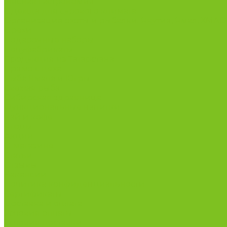
Мясная гастрономия
Одежда для сурового климата
Организация охоты и рыбалки. Якутия, Ямал, ХМА
Орехи
Подарочные наборы
Полуфабрикаты
Продукция из Татарстана
Прямо с цеха
Рыба Ямала и Югры
Свежая рыба
Сибирская здравница
Функциональные напитки
Чай и кофе
Ягоды
Акции
О магазине
Статьи
Отзывы
Вакансии
Политика конфиденциальности
Сертификаты
Доставка и оплата
Условия оплаты
Условия доставки