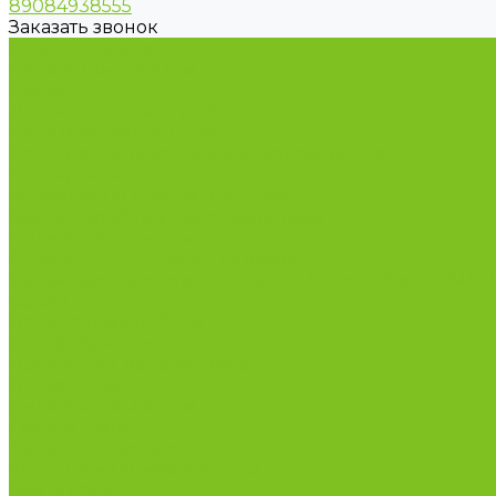
89084938555
Заказать звонок
Каталог товаров
Бакалейные товары
Грибы
Дальневосточная рыба
Икра и морепродукты
Кондитерские изделия и полезные сладости
Консервация
Косметика и товары для дома
Масла целебные сыродавленные
Мясная гастрономия
Одежда для сурового климата
Организация охоты и рыбалки. Якутия, Ямал, ХМА
Орехи
Подарочные наборы
Полуфабрикаты
Продукция из Татарстана
Прямо с цеха
Рыба Ямала и Югры
Свежая рыба
Сибирская здравница
Функциональные напитки
Чай и кофе