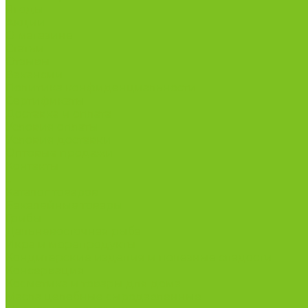
Ягоды
Акции
О магазине
Статьи
Отзывы
Вакансии
Политика конфиденциальности
Сертификаты
Доставка и оплата
Условия оплаты
Условия доставки
Оптовые продажи
Контакты
...
Каталог товаров
Бакалейные товары
Грибы
Дальневосточная рыба
Икра и морепродукты
Кондитерские изделия и полезные сладости
Консервация
Косметика и товары для дома
Масла целебные сыродавленные