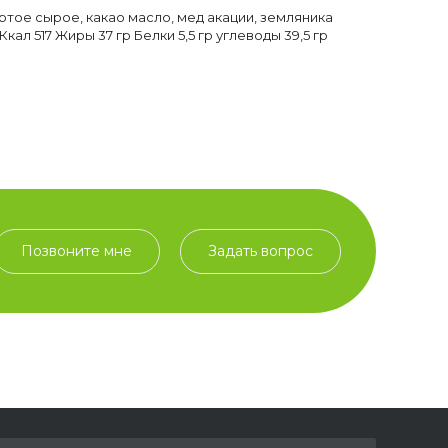
ертое сырое, какао масло, мед акации, земляника
кал 517 Жиры 37 гр Белки 5,5 гр углеводы 39,5 гр
Позвоните мне
Задать вопрос