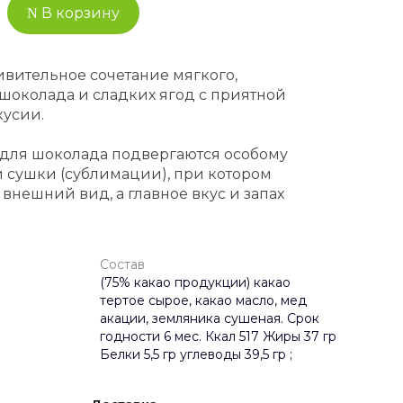
В корзину
ивительное сочетание мягкого,
шоколада и сладких ягод с приятной
кусии.
 для шоколада подвергаются особому
 сушки (сублимации), при котором
 внешний вид, а главное вкус и запах
Состав
(75% какао продукции) какао
тертое сырое, какао масло, мед
акации, земляника сушеная. Срок
годности 6 мес. Ккал 517 Жиры 37 гр
Белки 5,5 гр углеводы 39,5 гр ;