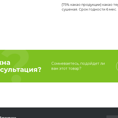
(75% какао продукции) какао т
сушеная. Срок годности 6 мес. К
жна
Сомневаетесь, подойдет ли
сультация?
вам этот товар?
Помощь