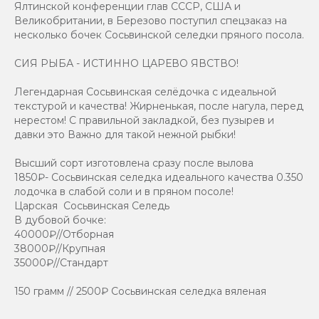
Ялтинской конференции глав СССР, США и
Великобритании, в Березово поступил спецзаказ на
несколько бочек Сосьвинской селедки пряного посола.
СИЯ РЫБА - ИСТИННО ЦАРЕВО ЯВСТВО!
Легендарная Сосьвинская селёдочка с идеальной
текстурой и качества! Жирненькая, после нагула, перед
нерестом! С правильной закладкой, без пузырев и
давки это Важно для такой нежной рыбки!
Высший сорт изготовлена сразу после вылова
1850₽- Сосьвинская селедка идеального качества 0.350
лодочка в слабой соли и в пряном посоле!
Царская Сосьвинская Селедь
В дубовой бочке:
40000₽//Отборная
38000₽//Крупная
35000₽//Стандарт
150 грамм // 2500₽ Сосьвинская селедка вяленая