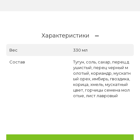
Характеристики
Вес
330 мл
Состав
Тугун, соль, сахар, перец д
ушистый, перец черный м
олотый, кориандр, мускатн
ый орех, имбирь, гвоздика,
корица, хмель, мускатный
цвет, горчицы семена мол
отые, лист лавровый