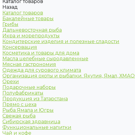
Каталог товаров
Назад
Каталог товаров
Бакалейные товары
Грибы
Дальневосточная рыба
Икра и морепродукты
Кондитерские изделия и полезные сладости
Консервация
Косметика и товары для дома
Масла целебные сыродавленные
Мясная гастрономия
Одежда для сурового климата
Организация охоты и рыбалки. Якутия, Ямал, ХМА
Орехи
Подарочные наборы
Полуфабрикаты
Продукция из Татарстана
Прямо с цеха
Рыба Ямала и Югры
Свежая рыба
Сибирская здравница
Функциональные напитки
Чай и кофе