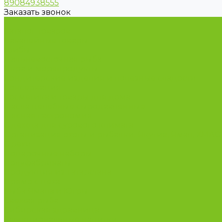
89084938555
Заказать звонок
...
Каталог товаров
Бакалейные товары
Грибы
Дальневосточная рыба
Икра и морепродукты
Кондитерские изделия и полезные сладости
Консервация
Косметика и товары для дома
Масла целебные сыродавленные
Мясная гастрономия
Одежда для сурового климата
Организация охоты и рыбалки. Якутия, Ямал, ХМА
Орехи
Подарочные наборы
Полуфабрикаты
Продукция из Татарстана
Прямо с цеха
Рыба Ямала и Югры
Свежая рыба
Сибирская здравница
Функциональные напитки