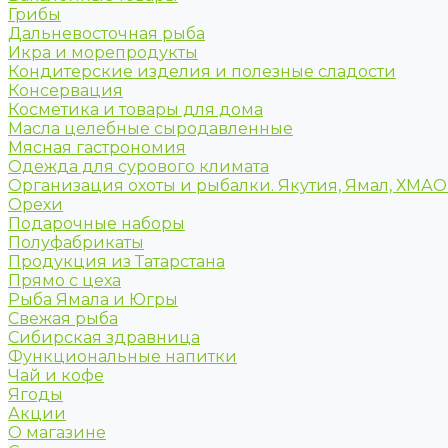
Грибы
Дальневосточная рыба
Икра и морепродукты
Кондитерские изделия и полезные сладости
Консервация
Косметика и товары для дома
Масла целебные сыродавленные
Мясная гастрономия
Одежда для сурового климата
Организация охоты и рыбалки. Якутия, Ямал, ХМА
Орехи
Подарочные наборы
Полуфабрикаты
Продукция из Татарстана
Прямо с цеха
Рыба Ямала и Югры
Свежая рыба
Сибирская здравница
Функциональные напитки
Чай и кофе
Ягоды
Акции
О магазине