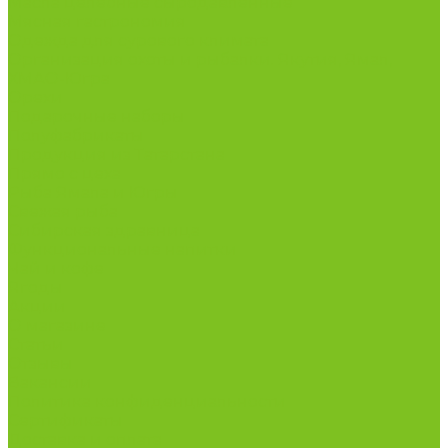
Масла целебные сыродавленные
Мясная гастрономия
Одежда для сурового климата
Организация охоты и рыбалки. Якутия, Ямал,
ХМАО-Югра
Орехи
Подарочные наборы
Полуфабрикаты
Продукция из Татарстана
Прямо с цеха
Рыба Ямала и Югры
Свежая рыба
Сибирская здравница
Функциональные напитки
Чай и кофе
Ягоды
Акции
О магазине
Статьи
Отзывы
Вакансии
Политика конфиденциальности
Сертификаты
Доставка и оплата