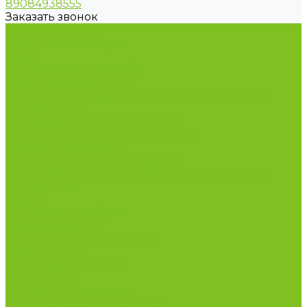
89084938555
Заказать звонок
Каталог товаров
Бакалейные товары
Грибы
Дальневосточная рыба
Икра и морепродукты
Кондитерские изделия и полезные сладости
Консервация
Косметика и товары для дома
Масла целебные сыродавленные
Мясная гастрономия
Одежда для сурового климата
Организация охоты и рыбалки. Якутия, Ямал,
ХМАО-Югра
Орехи
Подарочные наборы
Полуфабрикаты
Продукция из Татарстана
Прямо с цеха
Рыба Ямала и Югры
Свежая рыба
Сибирская здравница
Функциональные напитки