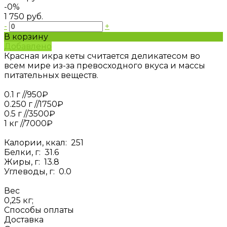
-0%
1 750 руб.
-
+
В корзину
Добавлено
Красная икра кеты считается деликатесом во
всем мире из-за превосходного вкуса и массы
питательных веществ.
0.1 г //950₽
0.250 г //1750₽
0.5 г //3500₽
1 кг //7000₽
Калории, ккал: 251
Белки, г: 31.6
Жиры, г: 13.8
Углеводы, г: 0.0
Вес
0,25 кг;
Способы оплаты
Доставка