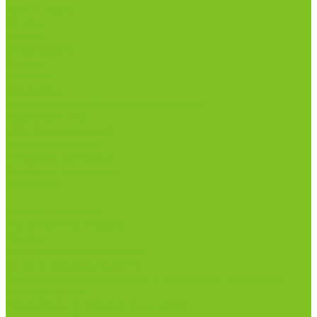
Чай и кофе
Ягоды
Акции
О магазине
Статьи
Отзывы
Вакансии
Политика конфиденциальности
Сертификаты
Доставка и оплата
Условия оплаты
Условия доставки
Оптовые продажи
Контакты
...
Каталог товаров
Бакалейные товары
Грибы
Дальневосточная рыба
Икра и морепродукты
Кондитерские изделия и полезные сладости
Консервация
Косметика и товары для дома