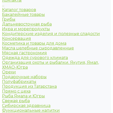
Контакты
...
Каталог товаров
Бакалейные товары
Грибы
Дальневосточная рыба
Икра и морепродукты
Кондитерские изделия и полезные сладости
Консервация
Косметика и товары для дома
Масла целебные сыродавленные
Мясная гастрономия
Одежда для сурового климата
Организация охоты и рыбалки. Якутия, Ямал,
ХМАО-Югра
Орехи
Подарочные наборы
Полуфабрикаты
Продукция из Татарстана
Прямо с цеха
Рыба Ямала и Югры
Свежая рыба
Сибирская здравница
Функциональные напитки