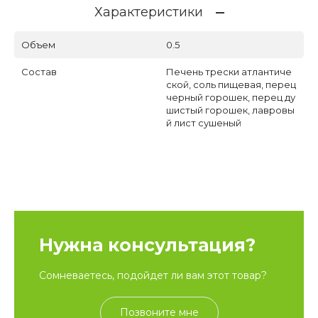
Характеристики
Объем
0.5
Состав
Печень трески атлантиче
ской, соль пищевая, перец
черный горошек, перец ду
шистый горошек, лавровы
й лист сушеный
Нужна консультация?
Сомневаетесь, подойдет ли вам этот товар?
Позвоните мне