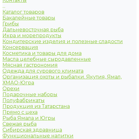
Контакты
...
Каталог товаров
Бакалейные товары
Грибы
Дальневосточная рыба
Икра и морепродукты
Кондитерские изделия и полезные сладости
Консервация
Косметика и товары для дома
Масла целебные сыродавленные
Мясная гастрономия
Одежда для сурового климата
Организация охоты и рыбалки. Якутия, Ямал,
ХМАО-Югра
Орехи
Подарочные наборы
Полуфабрикаты
Продукция из Татарстана
Прямо с цеха
Рыба Ямала и Югры
Свежая рыба
Сибирская здравница
Функциональные напитки