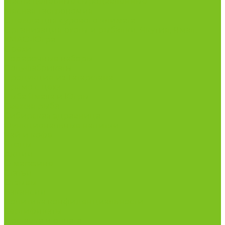
Масла целебные сыродавленные
Мясная гастрономия
Одежда для сурового климата
Организация охоты и рыбалки. Якутия, Ямал,
ХМАО-Югра
Орехи
Подарочные наборы
Полуфабрикаты
Продукция из Татарстана
Прямо с цеха
Рыба Ямала и Югры
Свежая рыба
Сибирская здравница
Функциональные напитки
Чай и кофе
Ягоды
Акции
О магазине
Статьи
Отзывы
Вакансии
Политика конфиденциальности
Сертификаты
Доставка и оплата