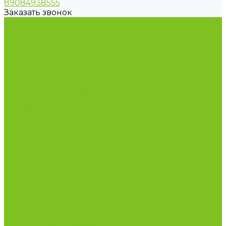
89084938555
Заказать звонок
Каталог товаров
Бакалейные товары
Грибы
Дальневосточная рыба
Икра и морепродукты
Кондитерские изделия и полезные сладости
Консервация
Косметика и товары для дома
Масла целебные сыродавленные
Мясная гастрономия
Одежда для сурового климата
Организация охоты и рыбалки. Якутия, Ямал,
ХМАО-Югра
Орехи
Подарочные наборы
Полуфабрикаты
Продукция из Татарстана
Прямо с цеха
Рыба Ямала и Югры
Свежая рыба
Сибирская здравница
Функциональные напитки