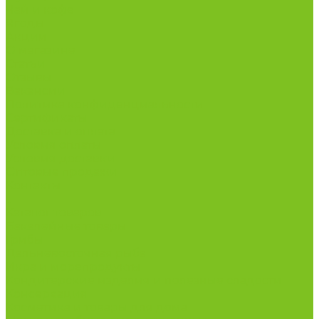
Чай и кофе
Ягоды
Акции
О магазине
Статьи
Отзывы
Вакансии
Политика конфиденциальности
Сертификаты
Доставка и оплата
Условия оплаты
Условия доставки
Оптовые продажи
Контакты
...
Каталог товаров
Бакалейные товары
Грибы
Дальневосточная рыба
Икра и морепродукты
Кондитерские изделия и полезные сладости
Консервация
Косметика и товары для дома