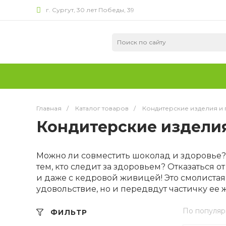
г. Сургут, 30 лет Победы, 39
Главная
/
Каталог товаров
/
Кондитерские изделия и
Кондитерские изделия
Можно ли совместить шоколад и здоровье? М
тем, кто следит за здоровьем? Отказаться 
и даже с кедровой живицей! Это смолистая
удовольствие, но и передвдут частичку ее 
По популяр
ФИЛЬТР