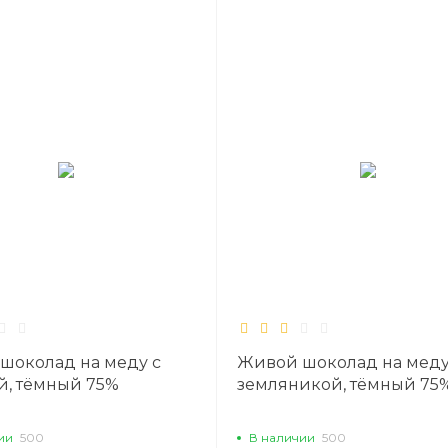
шоколад на меду с
Живой шоколад на меду
, тёмный 75%
земляникой, тёмный 75
ии
500
В наличии
500