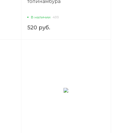
топинамбура
В наличии
499
520 руб.