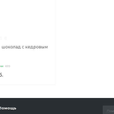
 шоколад с кедровым
ии
699
б.
Помощь