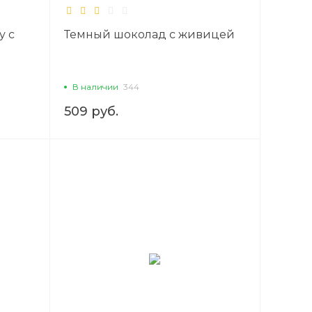
у с
Темный шоколад с живицей
В наличии
344
509 руб.