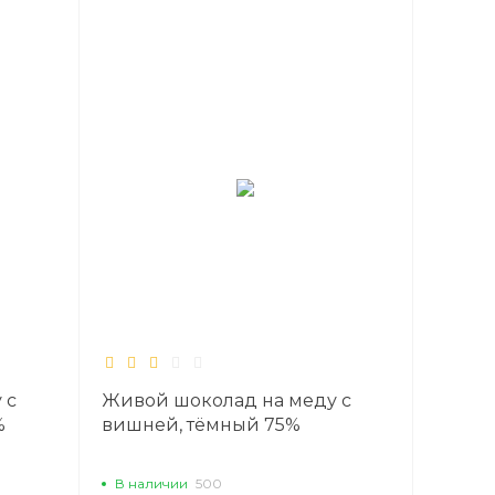
 с
Живой шоколад на меду с
%
вишней, тёмный 75%
В наличии
500