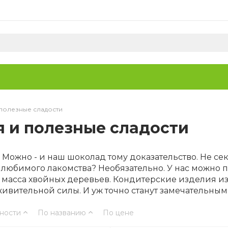
 полезные сладости
 и полезные сладости
ожно - и наш шоколад тому доказательство. Не секр
от любимого лакомства? Необязательно. У нас можно
 масса хвойных деревьев. Кондитерские изделия из
живительной силы. И уж точно станут замечательны
ности
По названию
По цене