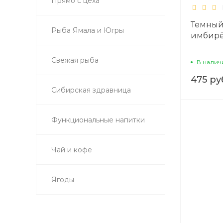
Прямо с цеха
Темный
Рыба Ямала и Югры
имбир
Свежая рыба
В налич
475 ру
Сибирская здравница
Функциональные напитки
Чай и кофе
Ягоды