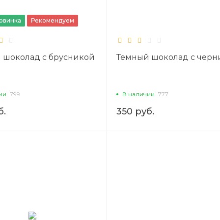
овинка
Рекомендуем
 шоколад с брусникой
Темный шоколад с черн
ии
799
В наличии
777
б.
350 руб.