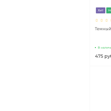
Хит
Н
Темный
В налич
475 ру