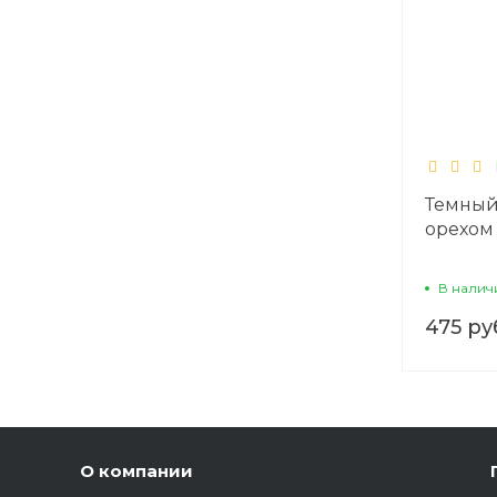
Темный
орехом
В налич
475 ру
О компании