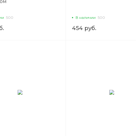
ком
ии
500
В наличии
500
б.
454 руб.