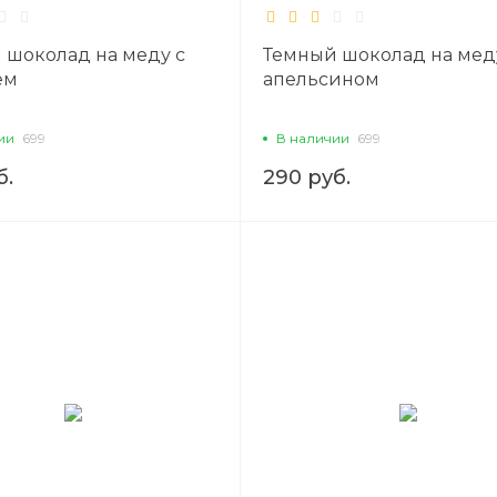
 шоколад на меду с
Темный шоколад на мед
ём
апельсином
ии
699
В наличии
699
б.
290 руб.