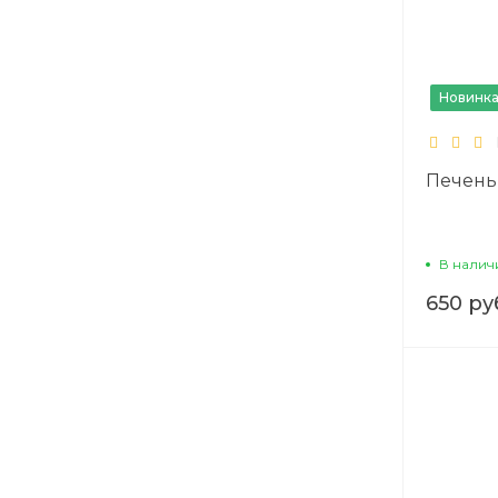
Новинк
Печень
В налич
650 ру