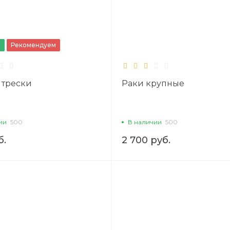
а
Рекомендуем
 трески
Раки крупные
ии
500
В наличии
500
б.
2 700 руб.