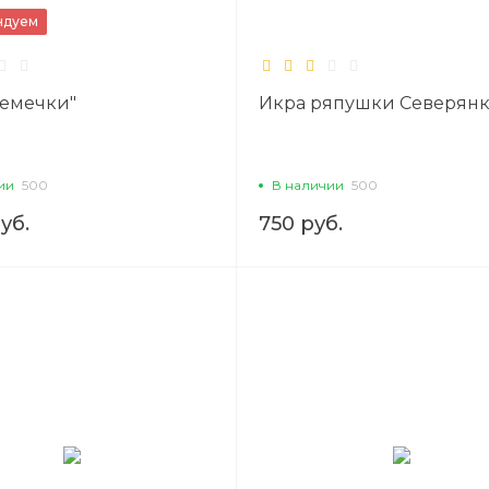
ндуем
Семечки"
Икра ряпушки Северян
ии
500
В наличии
500
уб.
750 руб.