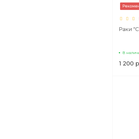
Рекоме
Раки "
В налич
1 200 р