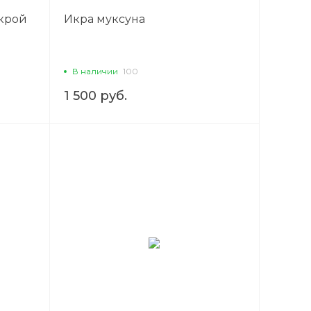
икрой
Икра муксуна
В наличии
100
1 500 руб.