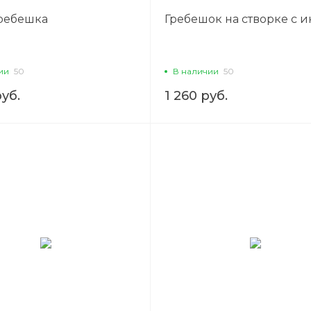
ребешка
Гребешок на створке с 
ии
50
В наличии
50
руб.
1 260 руб.