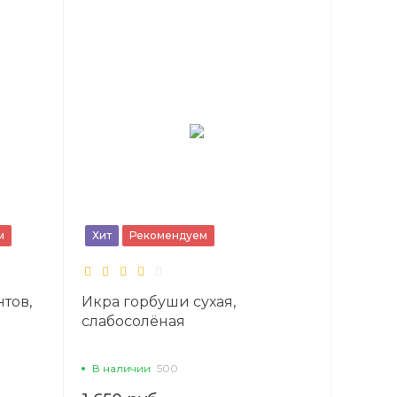
м
Хит
Рекомендуем
тов,
Икра горбуши сухая,
слабосолёная
В наличии
500