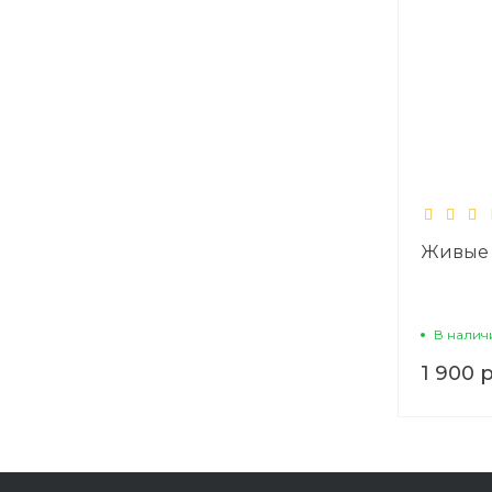
Живые 
В налич
1 900 