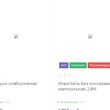
Хит
Новинка
Рекомендуе
уки слабосоленая
Икра Кеты Без консерван
малосольная, 2,8%
ии
500
В наличии
500