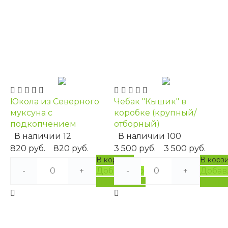
Юкола из Северного
Чебак "Кышик" в
муксуна с
коробке (крупный/
подкопчением
отборный)
В наличии
12
В наличии
100
820 руб.
820 руб.
3 500 руб.
3 500 руб.
В корзину
В корз
-
+
Добавлено
-
+
Добав
Подробнее
Подро