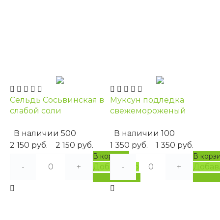
Сельдь Сосьвинская в
Муксун подледка
слабой соли
свежемороженый
В наличии
500
В наличии
100
2 150 руб.
2 150 руб.
1 350 руб.
1 350 руб.
В корзину
В корз
-
+
Добавлено
-
+
Добав
Подробнее
Подро