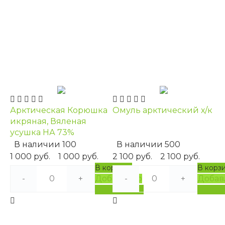
Арктическая Корюшка
Омуль арктический х/к
икряная, Вяленая
усушка НА 73%
В наличии
100
В наличии
500
1 000 руб.
1 000 руб.
2 100 руб.
2 100 руб.
В корзину
В корз
-
+
Добавлено
-
+
Добав
Подробнее
Подро