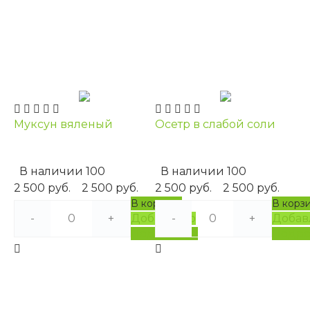
Муксун вяленый
Осетр в слабой соли
В наличии
100
В наличии
100
2 500 руб.
2 500 руб.
2 500 руб.
2 500 руб.
В корзину
В корз
-
+
Добавлено
-
+
Добав
Подробнее
Подро