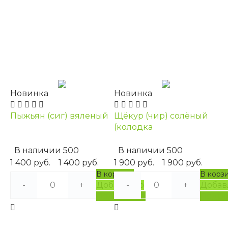
Новинка
Новинка
Пыжьян (сиг) вяленый
Щёкур (чир) солёный
(колодка
В наличии
500
В наличии
500
1 400 руб.
1 400 руб.
1 900 руб.
1 900 руб.
В корзину
В корз
-
+
Добавлено
-
+
Добав
Подробнее
Подро