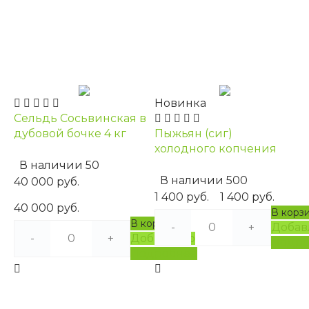
Новинка
Сельдь Сосьвинская в
дубовой бочке 4 кг
Пыжьян (сиг)
холодного копчения
В наличии
50
В наличии
500
40 000 руб.
1 400 руб.
1 400 руб.
40 000 руб.
В корз
В корзину
-
+
Добав
-
+
Добавлено
Подро
Подробнее