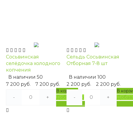
Сосьвинская
Сельдь Сосьвинская
селёдочка холодного
Отборная 7-8 шт
копчения
В наличии
50
В наличии
100
7 200 руб.
7 200 руб.
2 200 руб.
2 200 руб.
В корзину
В корз
-
+
Добавлено
-
+
Добав
Подробнее
Подро