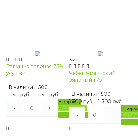
Хит
Ряпушка вяленая 73%
усушки
Чебак Ямальский
вяленый н/р
В наличии
500
В наличии
500
1 050 руб.
1 050 руб.
1 300 руб.
1 300 руб.
В корзину
-
+
Добавлено
В корз
Подробнее
-
+
Добав
Подро