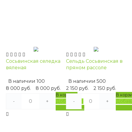
Сосьвинская селедка
Сельдь Сосьвинская в
вяленая
пряном рассоле
В наличии
100
В наличии
500
8 000 руб.
8 000 руб.
2 150 руб.
2 150 руб.
В корзину
В корз
-
+
Добавлено
-
+
Добав
Подробнее
Подро