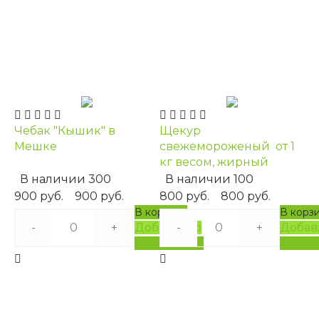
Чебак "Кышик" в
Щекур
Мешке
свежемороженый от 1
кг весом, жирный
В наличии
300
В наличии
100
900 руб.
900 руб.
800 руб.
800 руб.
В корзину
В корз
-
+
Добавлено
-
+
Добав
Подробнее
Подро