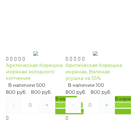
Арктическая Корюшка
Арктическая Корюшка
икряная холодного
икряная, Вяленая
копчения
усушка на 55%
В наличии
500
В наличии
100
800 руб.
800 руб.
800 руб.
800 руб.
В корзину
В корз
-
+
Добавлено
-
+
Добав
Подробнее
Подро