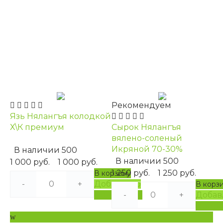
Рекомендуем
Язь Нялангъя колодкой
Х\К премиум
Сырок Нялангъя
вялено-соленый
Икряной 70-30%
В наличии
500
В наличии
500
1 000 руб.
1 000 руб.
1 250 руб.
1 250 руб.
В корзину
-
+
Добавлено
В корз
Подробнее
-
+
Добав
Подро