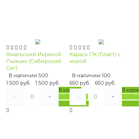
Ямальский Икряной
Карась Г/К (Пласт) с
Пыжьян (Сибирский
икрой
Сиг)
В наличии
500
В наличии
100
1 500 руб.
1 500 руб.
650 руб.
650 руб.
В корзину
В корз
-
+
Добавлено
-
+
Добав
Подробнее
Подро