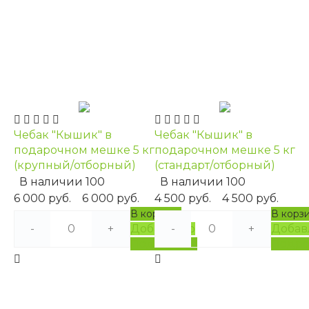
Чебак "Кышик" в
Чебак "Кышик" в
подарочном мешке 5 кг
подарочном мешке 5 кг
(крупный/отборный)
(стандарт/отборный)
В наличии
100
В наличии
100
6 000 руб.
6 000 руб.
4 500 руб.
4 500 руб.
В корзину
В корз
-
+
Добавлено
-
+
Добав
Подробнее
Подро