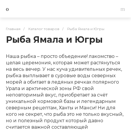
Главная
/
Каталог товаров
/
Рыба Ямала и Югры
Рыба Ямала и Югры
Наша рыбка – просто объедение! лакомство –
целая церемония, которая может растянуться
на весь вечер. У нас куча удивительных речек,
рыбка выплывает в суровые воды северных
морей а обитает в ледяных речках полярного
Урала и арктической зоны РФ свой
неповторимый вкус, приобретает за счёт
уникальной кормовой базы и легендарным
северным рецептам, Ханты и Манси! Ни для
кого не секрет, что рыба это не только вкусный,
но и полезный продукт который давно
считается важной составляющей